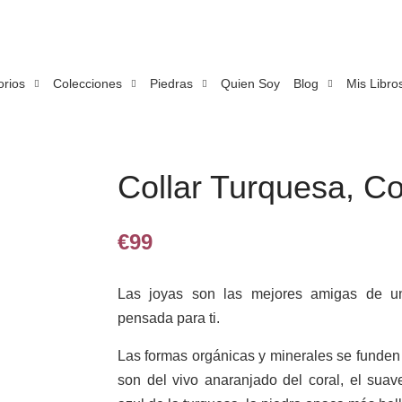
orios
Colecciones
Piedras
Quien Soy
Blog
Mis Libro
Collar Turquesa, C
€
99
Las joyas son las mejores amigas de un
pensada para ti.
Las formas orgánicas y minerales se funden 
son del vivo anaranjado del coral, el suav