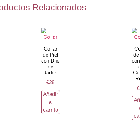
oductos Relacionados
Collar
Co
de Piel
de
con Dije
con
de
Jades
Cu
R
€
28
€
Añadir
Añ
al
carrito
ca