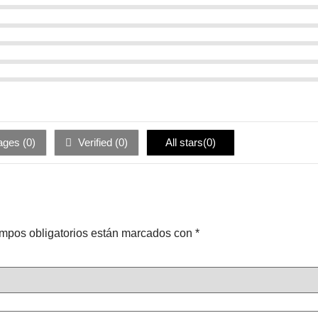
ages (
0
)
Verified (
0
)
All stars(
0
)
mpos obligatorios están marcados con
*