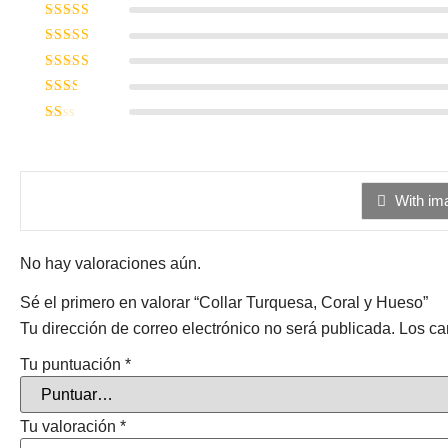
Valorado en
5
de 5
Valorado
en
4
de 5
Valorado
en
3
de
Valorado
5
en
2
Valorado
de 5
en
1
de
5
With im
No hay valoraciones aún.
Sé el primero en valorar “Collar Turquesa, Coral y Hueso”
Tu dirección de correo electrónico no será publicada.
Los ca
Tu puntuación
*
Tu valoración
*