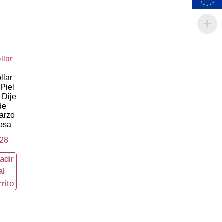
llar
 Piel
 Dije
de
arzo
osa
28
adir
al
rrito