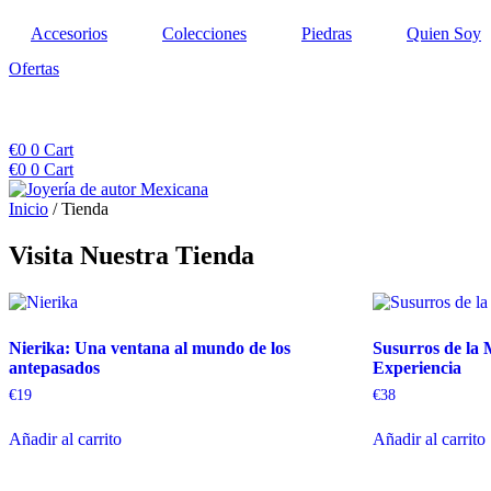
Ir
Accesorios
Colecciones
Piedras
Quien Soy
al
contenido
Ofertas
€
0
0
Cart
€
0
0
Cart
Inicio
/ Tienda
Visita Nuestra Tienda
Nierika: Una ventana al mundo de los
Susurros de la 
antepasados
Experiencia
€
19
€
38
Añadir al carrito
Añadir al carrito