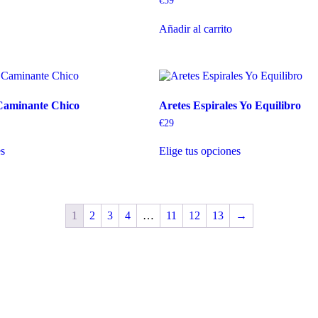
€
59
Añadir al carrito
 Caminante Chico
Aretes Espirales Yo Equilibro
€
29
es
Elige tus opciones
1
2
3
4
…
11
12
13
→