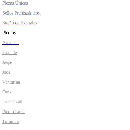
Piezas Únicas
Sellos Prehispánicos
Sueño de Espirales
Piedras
Amatista
Granate
Jaspe
Jade
Venturina
Ónix
Lapislázuli
Piedra Luna
Turquesa