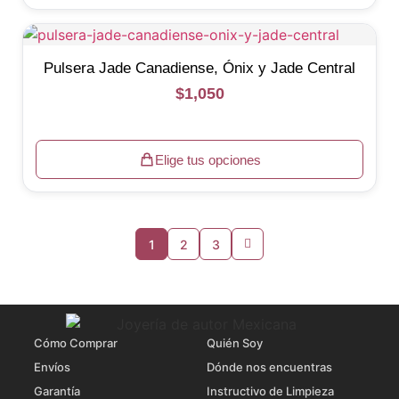
Pulsera Jade Canadiense, Ónix y Jade Central
$
1,050
Elige tus opciones
1
2
3
Cómo Comprar
Quién Soy
Envíos
Dónde nos encuentras
Garantía
Instructivo de Limpieza