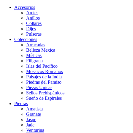
Ir
Accesorios
al
Aretes
contenido
Anillos
Collares
Dijes
Pulseras
Colecciones
Arracadas
Belleza Mexica
Místicas
Filigrana
Islas del Pacífico
Mosaicos Romanos
Paisajes de la India
Piedras del Paraíso
Piezas Únicas
Sellos Prehispánicos
Sueño de Espirales
Piedras
Amatista
Granate
Jaspe
Jade
Venturina