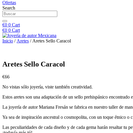
Ofertas
Search
€
0
0
Cart
€
0
0
Cart
Inicio
/
Aretes
/ Aretes Sello Caracol
Aretes Sello Caracol
€
66
No vistas sólo joyería, viste también creatividad.
Estos aretes son una adaptación de un sello prehispánico encontrado 
La joyería de autor Mariana Fresán se fabrica en nuestro taller de man
Ya sea de inspiración ancestral o cosmopolita, con un toque étnico o c
Las peculiaridades de cada diseño y de cada gema harán resaltar tu per
¡todavía más tú!