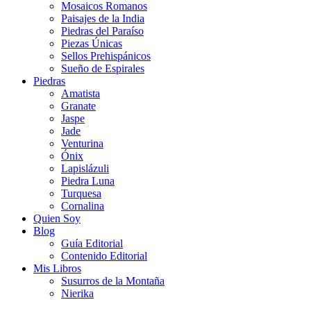
Mosaicos Romanos
Paisajes de la India
Piedras del Paraíso
Piezas Únicas
Sellos Prehispánicos
Sueño de Espirales
Piedras
Amatista
Granate
Jaspe
Jade
Venturina
Ónix
Lapislázuli
Piedra Luna
Turquesa
Cornalina
Quien Soy
Blog
Guía Editorial
Contenido Editorial
Mis Libros
Susurros de la Montaña
Nierika