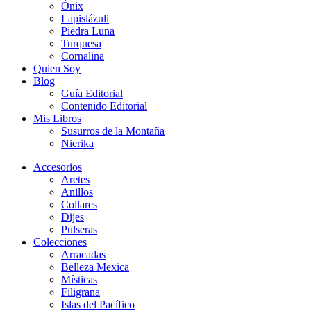
Ónix
Lapislázuli
Piedra Luna
Turquesa
Cornalina
Quien Soy
Blog
Guía Editorial
Contenido Editorial
Mis Libros
Susurros de la Montaña
Nierika
Accesorios
Aretes
Anillos
Collares
Dijes
Pulseras
Colecciones
Arracadas
Belleza Mexica
Místicas
Filigrana
Islas del Pacífico