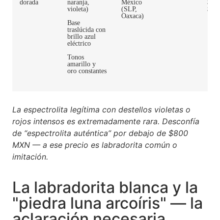
dorada
naranja,
México
$1,
violeta)
(SLP,
$2,9
Oaxaca)
Base
traslúcida con
brillo azul
eléctrico
Tonos
amarillo y
oro constantes
La espectrolita legítima con destellos violetas o
rojos intensos es extremadamente rara. Desconfía
de “espectrolita auténtica” por debajo de $800
MXN — a ese precio es labradorita común o
imitación.
La labradorita blanca y la
"piedra luna arcoíris" — la
aclaración necesaria