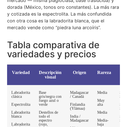
mercado — misma plagioclasa, base traslúcida) y
dorada (México, tonos oro constantes). La más rara
y cotizada es la espectrolita. La más confundida
con otra cosa es la labradorita blanca, que el
mercado vende como “piedra luna arcoíris”.
Tabla comparativa de
variedades y precios
Variedad
Descripción
Origen
Rareza
Pre
visual
M
Labradorita
Base
Madagascar
Media
$1,
clásica
gris/negra con
/ Canadá
$3,2
fuego azul o
Muy
Espectrolita
verde
Finlandia
alta
$2,
(Ylämaa)
$5,5
Labradorita
Destellos de
Media
blanca
todo el
India /
$1,
espectro
Madagascar
Media-
$4,5
Labradorita
(rojo,
baja